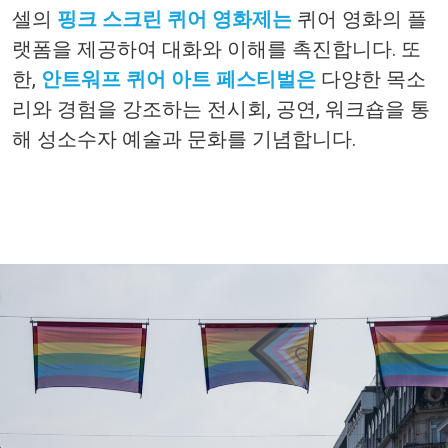
셀의
핑크
스크린
퀴어
영화제는
퀴어
영화의
플
랫폼을
제공하여
대화와
이해를
촉진합니다
.
또
한
,
안
트워프
퀴어
아트
페스티벌은
다양한
목소
리와
경험을
강조하는
전시회
,
공연
,
워크숍을
통
해
성소수자
예술과
문화를
기념합니다
.