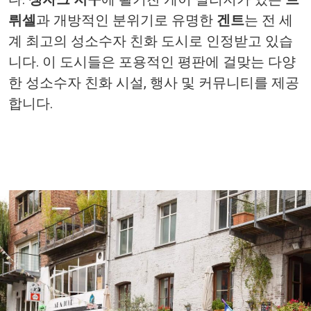
뤼셀
과
개방적인
분위기로
유명한
겐트
는
전
세
계
최고의
성소수자
친화
도시로
인정받고
있습
니다
.
이
도시들은
포용적인
평판에
걸맞는
다양
한
성소수자
친화
시설
,
행사
및
커뮤니티를
제공
합니다
.