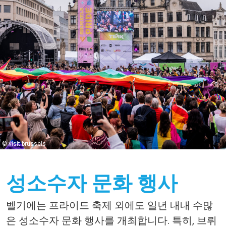
© visit.brussels
성소수자 문화 행사
벨기에는
프라이드
축제
외에도
일년
내내
수많
은
성소수자
문화
행사를
개최합니다
.
특히
,
브뤼