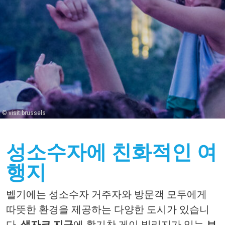
© visit.brussels
성소수자에 친화적인 여
행지
벨기에는
성소수자
거주자와
방문객
모두에게
따뜻한
환경을
제공하는
다양한
도시가
있습니
다
.
생자크
지구
에
활기찬
게이
빌리지가
있는
브