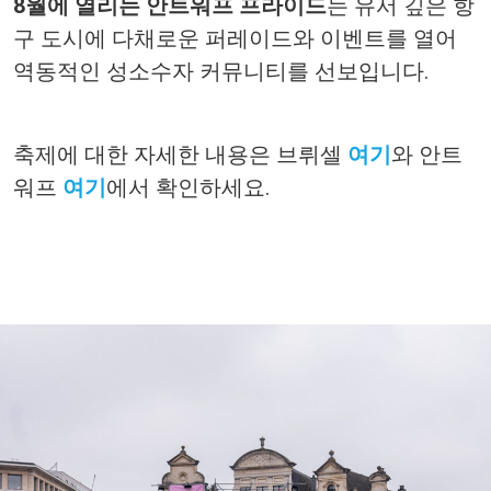
8
월에 열리는 안트워프
프라이드
는
유서
깊은
항
구
도시에
다채로운
퍼레이드와
이벤트를
열어
역동적인
성소수자
커뮤니티를
선보입니다
.
축제에
대한
자세한
내용은
브뤼셀
여기
와
안트
워프
여기
에서
확인하세요
.