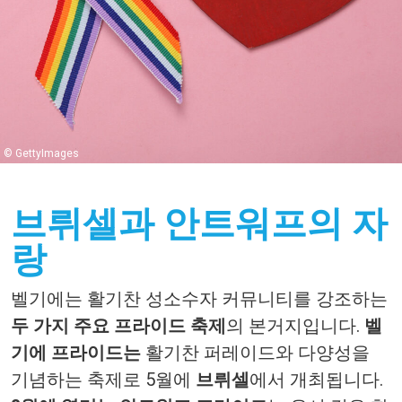
© GettyImages
브뤼셀과 안트워프의 자
랑
벨기에는
활기찬
성소수자
커뮤니티를
강조하는
두
가지
주요
프라이드
축제
의
본거지입니다
.
벨
기에
프라이드는
활기찬
퍼레이드와
다양성을
기념하는
축제로
5
월에
브뤼셀
에서 개최됩니다
.