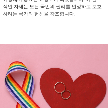
적인
자세는
모든
국민의
권리를
인정하고
보호
하려는
국가의
헌신을
강조합니다
.