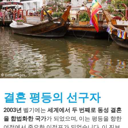
© GettyImages
결혼 평등의 선구자
2003
년
벨기에는
세계에서
두
번째로
동성
결혼
을
합법화한
국가
가
되었으며
,
이는
평등을
향한
여정에서
중요한
이정표가
되었습니다
.
이
진보