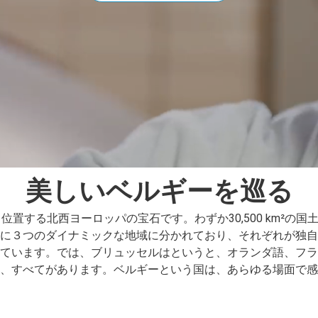
美しいベルギーを巡る
と位置する北西ヨーロッパの宝石です。わずか
30,500 km²
の国
に３つ
のダイナミックな地域に分かれており、それぞれが独自
ています。では、ブリュッセルは
というと、
オランダ語、フラ
、すべてがあります。ベルギーという国は、あらゆる場面で感