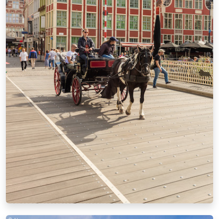
用
六天的行程帶您領略比利時三個大
區最棒的美食和文化亮點。
一起來探
索美麗的世界文化遺產，並在沿途享
受美味佳餚吧。