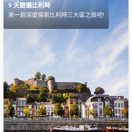
© Namur
9 天遊遍比利時
來一趟深度探索比利時三大區之旅吧!
沉浸式的旅遊方式，您可以盡情地投
入到比利時的三個美麗地區。在這
9
天的行程中穿梭在三個美麗的大區，
品嚐美味佳餚，探索聯合國世界文化
遺產，並享受比利時迷人的自然風
光。