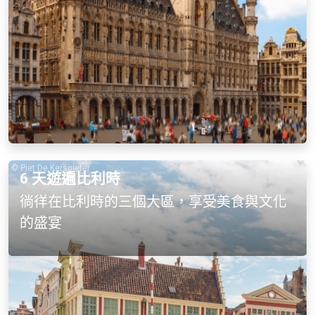
束您與比利時的第一次相遇。
© Piet De Kersgieter
6 天遊遍比利時
徜徉在比利時的三個大區，享受美食與文化
的盛宴