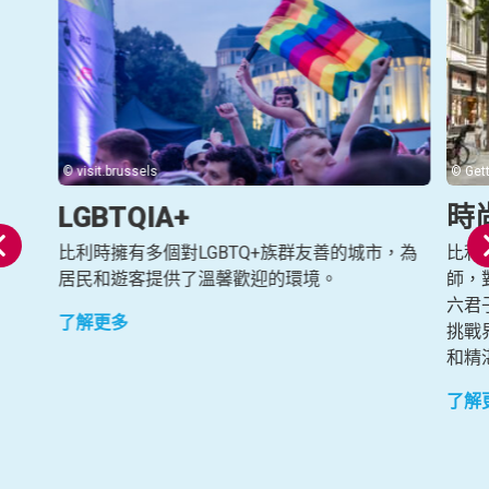
© visit.brussels
© Get
LGBTQIA+
時
比利時擁有多個對LGBTQ+族群友善的城市，為
比利
居民和遊客提供了溫馨歡迎的環境。
師，
六君子
了解更多
挑戰
和精
了解