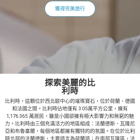
獲得完美旅行
探索美麗的比
利時
比利時，這顆位於西北歐中心的璀璨寶石，位於荷蘭、德國
和法國之間。比利時佔地僅有
3.05
萬平方公里，擁有
1,176.365
萬居民，雖是小國卻擁有極大影響力和無窮的魅
力。比利時由三個充滿活力的地區組成：法蘭德斯、瓦隆尼
亞和布魯塞爾，每個地區都擁有獨特的的氛圍。在位於比利
時北部的法蘭德斯，主要語言為荷蘭語；在南部瓦隆區，法