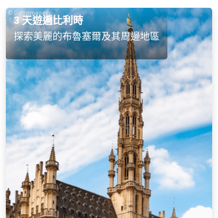
© Gettyimages
3 天遊遍比利時
探索美麗的布魯塞爾及其周邊地區
漫步在
布魯塞爾感受一下歷史與現代
融合，接著前往風景如畫的梅赫倫品
嘗美食，在結束魯汶市觀光後，來到
美麗的滑鐵盧瞭解拿破崙的最後一
戰，並在充滿知性的歷史之旅中，結