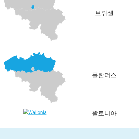
브뤼셀
플란더스
왈로니아