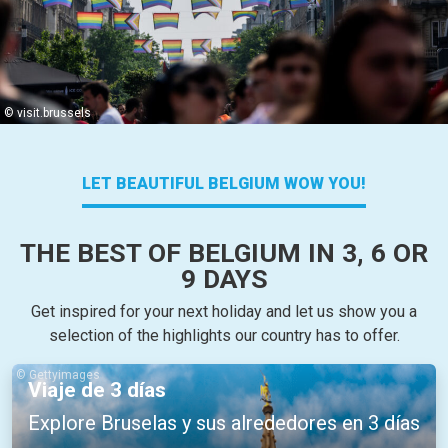
© visit.brussels
LET BEAUTIFUL BELGIUM WOW YOU!
THE BEST OF BELGIUM IN 3, 6 OR
9 DAYS
Get inspired for your next holiday and let us show you a
selection of the highlights our country has to offer.
© Gettyimages
Viaje de 3 días
Explore Bruselas y sus alrededores en 3 días