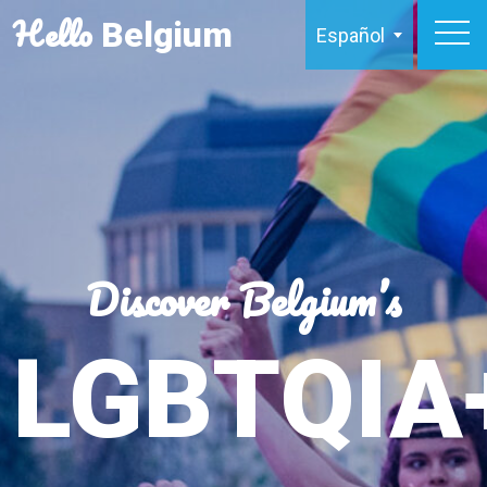
Hello
Belgium
Español
Discover Belgium’s
LGBTQIA