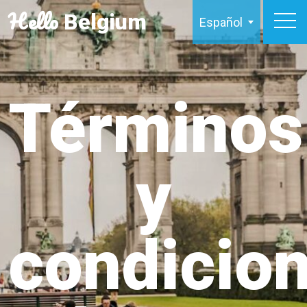
Hello
Belgium
Español
Términos
y
condicio