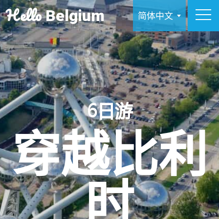
Hello
Belgium
简体中文
6日游
穿越比利
时