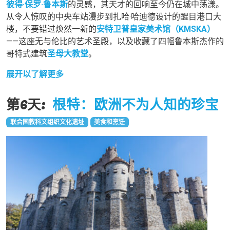
彼得·保罗·鲁本斯
的灵感，其天才的回响至今仍在城中荡漾。
从令人惊叹的中央车站漫步到扎哈·哈迪德设计的醒目港口大
楼，不要错过焕然一新的
安特卫普皇家美术馆（KMSKA）
——这座无与伦比的艺术圣殿，以及收藏了四幅鲁本斯杰作的
哥特式建筑
圣母大教堂
。
展开以了解更多
第6天:
根特：欧洲不为人知的珍宝
联合国教科文组织文化遗址
美食和烹饪