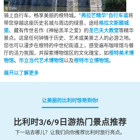
© DVH
骑上自行车，畅享美丽的根特城。
”弗拉芒精华”自行车道
将
带您穿越这座历史名城与周边的绿意，途经
格拉文斯滕城
堡
、藏有传世名作《神秘羔羊之爱》的
圣巴夫大教堂
等精华
景点。这是任何钟情于历史、艺术或美景之人的必游之地。
您也可以漫步在根特的中世纪街道上，感受遍布咖啡馆与餐
厅的活力氛围，并探索博物馆区的文化瑰宝，如
根特美术博
物馆
、
市立当代艺术博物馆
以及
根特市立博物馆
。
展开以了解更多
让美丽的比利时惊艳到你!
比利时3/6/9日游热门景点推荐
下一站去哪儿？让我们向你推荐比利时旅行亮点。